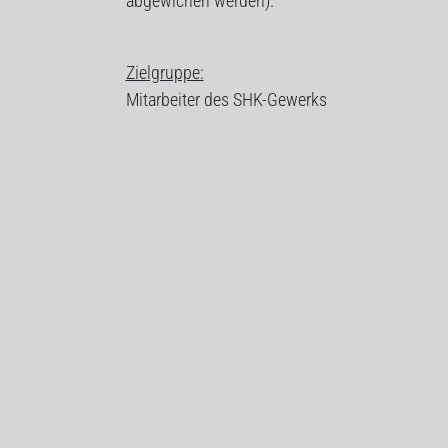
abgewichen werden).
Zielgruppe:
Mitarbeiter des SHK-Gewerks
Ziel des Lehrgangs:
Die Aufstiegsfortbildung zum SHK-Kundendiens
außerhalb des Betriebes und einem verantwort
Mitarbeiter für Anlagen und Systeme der Gebä
- selbständig und verantwortungsbewusst arbe
- seine Firma beim Kunden angemessen repräs
- innerhalb seines Verantwortungsbereiches d
- zu Folgeaufträgen beiträgt
Lehrgangsinhalte: