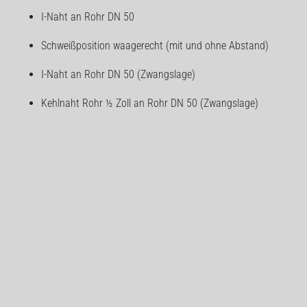
I-Naht an Rohr DN 50
Schweißposition waagerecht (mit und ohne Abstand)
I-Naht an Rohr DN 50 (Zwangslage)
Kehlnaht Rohr ½ Zoll an Rohr DN 50 (Zwangslage)
Quernaht Rohr DN 50
Spiegelschweißen
ohne Prüfung
Schulungszeit:
Die Lehrgangszeit beträgt circa 60 Stunden - der Unterricht wird
ein- bis zweimal wöchentlich von 17.30 Uhr bis 20.30 Uhr
vermittelt. <link file:750 download internal link in
current>Terminplan ansehen. Eine Abschlussprüfung wird nicht
durchgeführt.