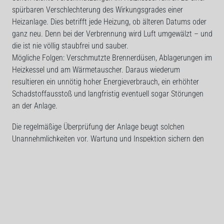
spürbaren Verschlechterung des Wirkungsgrades einer
Heizanlage. Dies betrifft jede Heizung, ob älteren Datums oder
ganz neu. Denn bei der Verbrennung wird Luft umgewälzt – und
die ist nie völlig staubfrei und sauber.
Mögliche Folgen: Verschmutzte Brennerdüsen, Ablagerungen im
Heizkessel und am Wärmetauscher. Daraus wiederum
resultieren ein unnötig hoher Energieverbrauch, ein erhöhter
Schadstoffausstoß und langfristig eventuell sogar Störungen
an der Anlage.
Die regelmäßige Überprüfung der Anlage beugt solchen
Unannehmlichkeiten vor. Wartung und Inspektion sichern den
sparsamen und umweltschonenden Betrieb, den der
Heizungsbesitzer von seiner modernen Gasheizung erwarten
darf.
Die Landesinnung empfiehlt eine jährliche Überprüfung der
Anlage. Hierzu kann der Heizungsbesitzer einen Inspektions-
oder Wartungsvertrag mit dem Fachhandwerker abschließen.