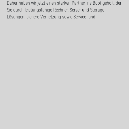
Daher haben wir jetzt einen starken Partner ins Boot geholt, der
Sie durch leistungsfähige Rechner, Server und Storage
Lösungen, sichere Vernetzung sowie Service- und
Finanzierungsangebote dabei unterstützt, dass die Technik
einfach läuft. Freuen Sie sich außerdem auf exklusive Rabatte.
Alle Informationen finden Sie im Mitgliederbereich ->
Informationen/Wichtige Mitteilungen -> Rahmenverträge.
Geschäftsstelle im Hause AGVH