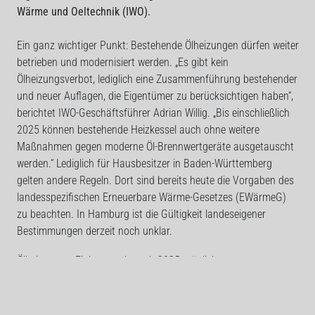
Wärme und Oeltechnik (IWO).
Ein ganz wichtiger Punkt: Bestehende Ölheizungen dürfen weiter
betrieben und modernisiert werden. „Es gibt kein
Ölheizungsverbot, lediglich eine Zusammenführung bestehender
und neuer Auflagen, die Eigentümer zu berücksichtigen haben“,
berichtet IWO-Geschäftsführer Adrian Willig. „Bis einschließlich
2025 können bestehende Heizkessel auch ohne weitere
Maßnahmen gegen moderne Öl-Brennwertgeräte ausgetauscht
werden.“ Lediglich für Hausbesitzer in Baden-Württemberg
gelten andere Regeln. Dort sind bereits heute die Vorgaben des
landesspezifischen Erneuerbare Wärme-Gesetzes (EWärmeG)
zu beachten. In Hamburg ist die Gültigkeit landeseigener
Bestimmungen derzeit noch unklar.
Ölheizungen: Einbau auch nach 2025 möglich
Auch nach 2025 dürfen Ölheizungen weiterhin eingebaut
werden, wenn sie erneuerbare Energien mit einbinden. Das
könnten zum Beispiel Solarthermie- oder Photovoltaikanlagen