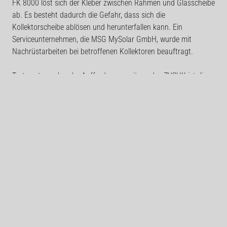
FK 8000 löst sich der Kleber zwischen Rahmen und Glasscheibe
ab. Es besteht dadurch die Gefahr, dass sich die
Kollektorscheibe ablösen und herunterfallen kann. Ein
Serviceunternehmen, die MSG MySolar GmbH, wurde mit
Nachrüstarbeiten bei betroffenen Kollektoren beauftragt.
Trotz entsprechender Aufforderung seitens des ZVSHK ist die
MSG MySolar GmbH zu keiner Kostenübernahme für
Überprüfungen oder Nachrüstungsmaßnahmen durch
Handwerksbetriebe bereit.
Eine gesonderte Meldung der Innungsbetriebe an die
Marktüberwachungsbehörden ist nach Aussage der MSG
MySolar GmbH nicht notwendig.