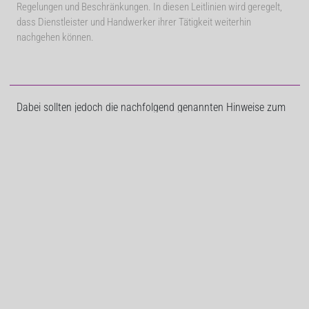
Regelungen und Beschränkungen. In diesen Leitlinien wird geregelt,
dass Dienstleister und Handwerker ihrer Tätigkeit weiterhin
nachgehen können.
Dabei sollten jedoch die nachfolgend genannten Hinweise zum
Schutz der Gesundheit von Kunden und Mitarbeitern
berücksichtigt werden. Sofern Handwerksbetriebe ein
Einzelhandelsgeschäft oder eine (Bad-/Technik-) Ausstellung
betreiben, sollten ebenfalls die betreffenden Hinweise in dem
vorliegenden Dokument beachtet werden.
Den aktuellen Leitfaden finden Sie im Mitgliederbereich ->
Informationen/Wichtige Mitteilungen -> Corona-Virus